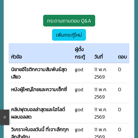
กระดานถามตอบ Q&A
เพิ่มกระทู้ใหม่
ผู้ตั้ง
หัวข้อ
กระทู้
วันที่
ตอบ
นิยายอีโรติกความสัมพันธ์สุด
god
11 พ.ค.
0
เสียว
2569
หนังผู้ใหญ่ไทยและความเซ็กซี่
god
11 พ.ค.
0
2569
คลิปฟุตบอลล่าสุดและไฮไลต์
god
11 พ.ค.
0
ผลบอลสด
2569
วิเคราะห์บอลวันนี้ ที่เจาะลึกทุก
god
11 พ.ค.
0
ลีกสำคัญ
2569