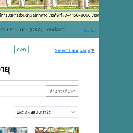
ิหารส่วนตำบลโคกลาง โทรศัพท์ : 0-4450-8066 โทรสาร : 0-4450-8013 อีเมล : K
ะดาน ถาม-ตอบ (Q&A)
ติดต่อเรา
ก+
ก-
ค้นหา
Select Language
▼
ายุ
ล้างการค้นหา