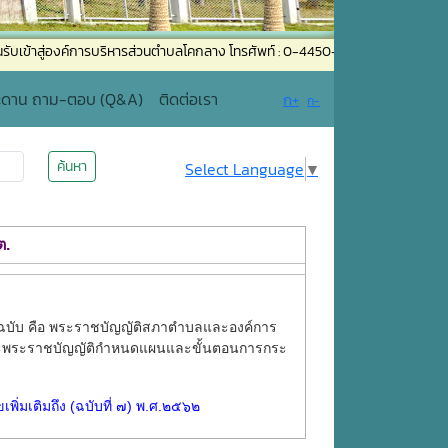
งค์การบริหารส่วนตำบลโคกลาง โทรศัพท์ : 0-4450-8066 โทรสาร : 0-4450-8013 อ
ะดาน ถาม-ตอบ (Q&A)
ติดต่อเรา
ก+
ก-
ค้นหา
Select Language
▼
ต.
ฉบับ คือ พระราชบัญญัติสภาตำบลและองค์การ
 และพระราชบัญญัติกำหนดแผนและขั้นตอนการกระ
มเติมถึง (ฉบับที่ ๗) พ.ศ.๒๕๖๒