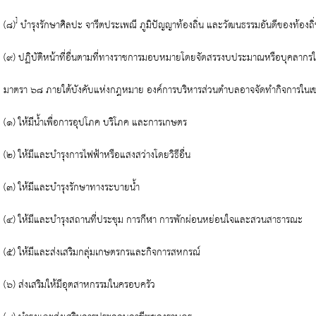
]
(๘)
บำรุงรักษาศิลปะ จารีตประเพณี ภูมิปัญญาท้องถิ่น และวัฒนธรรมอันดีของท้องถิ
(๙) ปฏิบัติหน้าที่อื่นตามที่ทางราชการมอบหมายโดยจัดสรรงบประมาณหรือบุคลาก
มาตรา ๖๘ ภายใต้บังคับแห่งกฎหมาย องค์การบริหารส่วนตำบลอาจจัดทำกิจการในเขต
(๑) ให้มีน้ำเพื่อการอุปโภค บริโภค และการเกษตร
(๒) ให้มีและบำรุงการไฟฟ้าหรือแสงสว่างโดยวิธีอื่น
(๓) ให้มีและบำรุงรักษาทางระบายน้ำ
(๔) ให้มีและบำรุงสถานที่ประชุม การกีฬา การพักผ่อนหย่อนใจและสวนสาธารณะ
(๕) ให้มีและส่งเสริมกลุ่มเกษตรกรและกิจการสหกรณ์
(๖) ส่งเสริมให้มีอุตสาหกรรมในครอบครัว