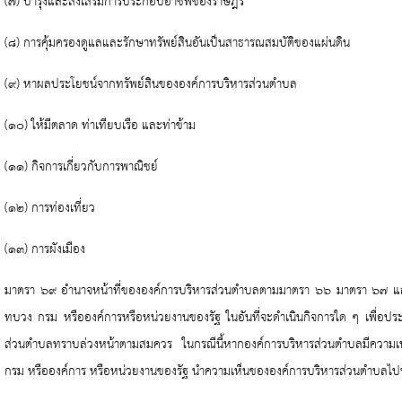
(๗) บำรุงและส่งเสริมการประกอบอาชีพของราษฎร
(๘) การคุ้มครองดูแลและรักษาทรัพย์สินอันเป็นสาธารณสมบัติของแผ่นดิน
(๙) หาผลประโยชน์จากทรัพย์สินขององค์การบริหารส่วนตำบล
(๑๐) ให้มีตลาด ท่าเทียบเรือ และท่าข้าม
(๑๑) กิจการเกี่ยวกับการพาณิชย์
(๑๒) การท่องเที่ยว
(๑๓) การผังเมือง
มาตรา ๖๙ อำนาจหน้าที่ขององค์การบริหารส่วนตำบลตามมาตรา ๖๖ มาตรา ๖๗ และ
ทบวง กรม หรือองค์การหรือหน่วยงานของรัฐ ในอันที่จะดำเนินกิจการใด ๆ เพื่อป
ส่วนตำบลทราบล่วงหน้าตามสมควร ในกรณีนี้หากองค์การบริหารส่วนตำบลมีความเห
กรม หรือองค์การ หรือหน่วยงานของรัฐ นำความเห็นขององค์การบริหารส่วนตำบลไป