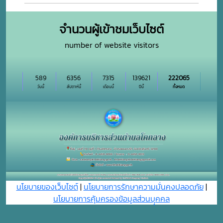
จำนวนผู้เข้าชมเว็บไซต์
number of website visitors
589
6356
7315
139621
222065
วันนี้
สัปดาห์นี้
เดือนนี้
ปีนี้
ทั้งหมด
นโยบายของเว็บไซต์
|
นโยบายการรักษาความมั่นคงปลอดภัย
|
นโยบายการคุ้มครองข้อมูลส่วนบุุคคล