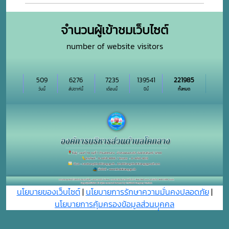
จำนวนผู้เข้าชมเว็บไซต์
number of website visitors
509
6276
7235
139541
221985
วันนี้
สัปดาห์นี้
เดือนนี้
ปีนี้
ทั้งหมด
นโยบายของเว็บไซต์
|
นโยบายการรักษาความมั่นคงปลอดภัย
|
นโยบายการคุ้มครองข้อมูลส่วนบุุคคล